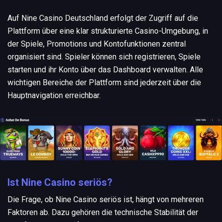
Auf Nine Casino Deutschland erfolgt der Zugriff auf die
Plattform über eine klar strukturierte Casino-Umgebung, in
der Spiele, Promotions und Kontofunktionen zentral
organisiert sind. Spieler können sich registrieren, Spiele
starten und ihr Konto über das Dashboard verwalten. Alle
wichtigen Bereiche der Plattform sind jederzeit über die
Hauptnavigation erreichbar.
Ist Nine Casino seriös?
Die Frage, ob Nine Casino seriös ist, hängt von mehreren
Faktoren ab. Dazu gehören die technische Stabilität der