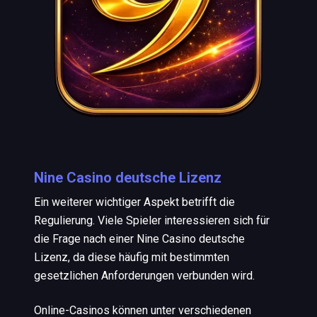
Nine Casino deutsche Lizenz
Ein weiterer wichtiger Aspekt betrifft die
Regulierung. Viele Spieler interessieren sich für
die Frage nach einer Nine Casino deutsche
Lizenz, da diese häufig mit bestimmten
gesetzlichen Anforderungen verbunden wird.
Online-Casinos können unter verschiedenen