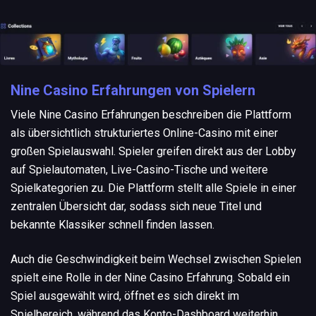
Nine Casino Erfahrungen von Spielern
Viele Nine Casino Erfahrungen beschreiben die Plattform
als übersichtlich strukturiertes Online-Casino mit einer
großen Spielauswahl. Spieler greifen direkt aus der Lobby
auf Spielautomaten, Live-Casino-Tische und weitere
Spielkategorien zu. Die Plattform stellt alle Spiele in einer
zentralen Übersicht dar, sodass sich neue Titel und
bekannte Klassiker schnell finden lassen.
Auch die Geschwindigkeit beim Wechsel zwischen Spielen
spielt eine Rolle in der Nine Casino Erfahrung. Sobald ein
Spiel ausgewählt wird, öffnet es sich direkt im
Spielbereich, während das Konto-Dashboard weiterhin