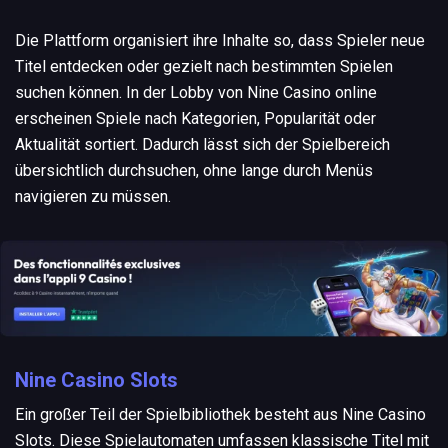
Die Plattform organisiert ihre Inhalte so, dass Spieler neue
Titel entdecken oder gezielt nach bestimmten Spielen
suchen können. In der Lobby von Nine Casino online
erscheinen Spiele nach Kategorien, Popularität oder
Aktualität sortiert. Dadurch lässt sich der Spielbereich
übersichtlich durchsuchen, ohne lange durch Menüs
navigieren zu müssen.
Nine Casino Slots
Ein großer Teil der Spielbibliothek besteht aus Nine Casino
Slots. Diese Spielautomaten umfassen klassische Titel mit