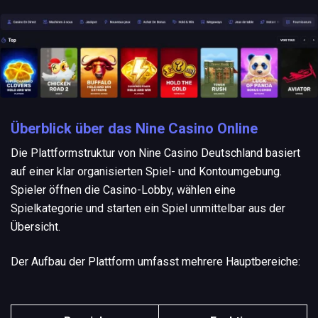
Überblick über das Nine Casino Online
Die Plattformstruktur von Nine Casino Deutschland basiert
auf einer klar organisierten Spiel- und Kontoumgebung.
Spieler öffnen die Casino-Lobby, wählen eine
Spielkategorie und starten ein Spiel unmittelbar aus der
Übersicht.
Der Aufbau der Plattform umfasst mehrere Hauptbereiche: