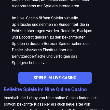
Videostreams mit Spielern interagieren.
Im Live-Casino öffnen Spieler virtuelle
Spieltische und nehmen an Runden teil, die in
Echtzeit übertragen werden. Roulette, Blackjack
und Baccarat gehören zu den bekanntesten
Spielen in diesem Bereich. Spieler sehen den
Dealer, platzieren Einsätze über die
Benutzeroberfläche und verfolgen das
Spielgeschehen live.
SPIELE IM LIVE-CASINO
Beliebte Spiele im Nine Online Casino
Innerhalb der Lobby von Nine online Casino finden sich
sowohl bekannte Klassiker als auch neue Titel von