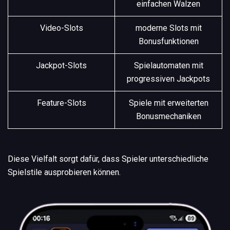
einfachen Walzen
Video-Slots
moderne Slots mit
Bonusfunktionen
Jackpot-Slots
Spielautomaten mit
progressiven Jackpots
Feature-Slots
Spiele mit erweiterten
Bonusmechaniken
Diese Vielfalt sorgt dafür, dass Spieler unterschiedliche
Spielstile ausprobieren können.