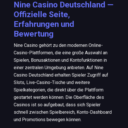
Nine Casino Deutschland —
Offizielle Seite,
Erfahrungen und
Bewertung
Nine Casino gehört zu den modernen Online-
Casino-Plattformen, die eine große Auswahl an
Spielen, Bonusaktionen und Kontofunktionen in
einer zentralen Umgebung anbieten. Auf Nine
Casino Deutschland erhalten Spieler Zugriff auf
Slots, Live-Casino-Tische und weitere
Spielkategorien, die direkt über die Plattform
gestartet werden können. Die Oberfläche des
Casinos ist so aufgebaut, dass sich Spieler
schnell zwischen Spielbereich, Konto-Dashboard
und Promotions bewegen können.