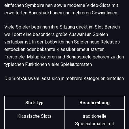
einfachen Symbolreihen sowie moderne Video-Slots mit
erweiterten Bonusfunktionen und mehreren Gewinnlinien.
Viele Spieler beginnen ihre Sitzung direkt im Slot-Bereich,
weil dort eine besonders große Auswahl an Spielen
verfügbar ist. In der Lobby können Spieler neue Releases
entdecken oder bekannte Klassiker erneut starten.
Freispiele, Multiplikatoren und Bonusspiele gehören zu den
typischen Funktionen vieler Spielautomaten.
Die Slot-Auswahl lässt sich in mehrere Kategorien einteilen:
Slot-Typ
Beschreibung
Klassische Slots
traditionelle
Spielautomaten mit