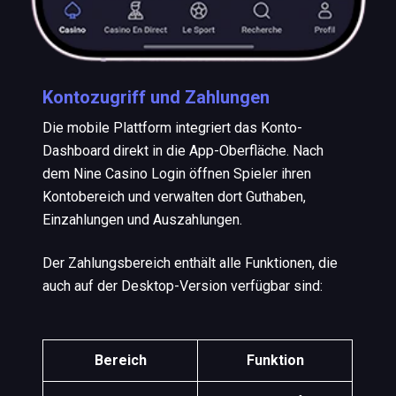
Kontozugriff und Zahlungen
Die mobile Plattform integriert das Konto-
Dashboard direkt in die App-Oberfläche. Nach
dem Nine Casino Login öffnen Spieler ihren
Kontobereich und verwalten dort Guthaben,
Einzahlungen und Auszahlungen.
Der Zahlungsbereich enthält alle Funktionen, die
auch auf der Desktop-Version verfügbar sind:
Bereich
Funktion