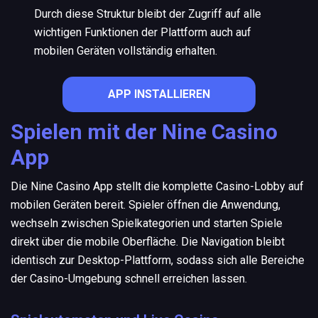
Durch diese Struktur bleibt der Zugriff auf alle
wichtigen Funktionen der Plattform auch auf
mobilen Geräten vollständig erhalten.
APP INSTALLIEREN
Spielen mit der Nine Casino
App
Die Nine Casino App stellt die komplette Casino-Lobby auf
mobilen Geräten bereit. Spieler öffnen die Anwendung,
wechseln zwischen Spielkategorien und starten Spiele
direkt über die mobile Oberfläche. Die Navigation bleibt
identisch zur Desktop-Plattform, sodass sich alle Bereiche
der Casino-Umgebung schnell erreichen lassen.