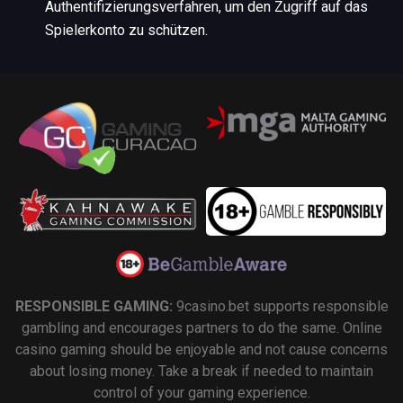
Authentifizierungsverfahren, um den Zugriff auf das
Spielerkonto zu schützen.
RESPONSIBLE GAMING:
9casino.bet supports responsible
gambling and encourages partners to do the same. Online
casino gaming should be enjoyable and not cause concerns
about losing money. Take a break if needed to maintain
control of your gaming experience.