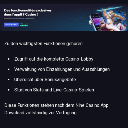
Zu den wichtigsten Funktionen gehören:
Zugriff auf die komplette Casino-Lobby
Verwaltung von Einzahlungen und Auszahlungen
Übersicht über Bonusangebote
Start von Slots und Live-Casino-Spielen
Diese Funktionen stehen nach dem Nine Casino App
Download vollständig zur Verfügung.