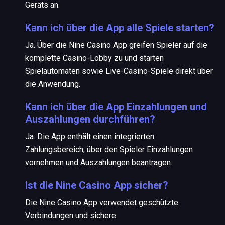
Geräts an.
Kann ich über die App alle Spiele starten?
Ja. Über die Nine Casino App greifen Spieler auf die
komplette Casino-Lobby zu und starten
Spielautomaten sowie Live-Casino-Spiele direkt über
die Anwendung.
Kann ich über die App Einzahlungen und
Auszahlungen durchführen?
Ja. Die App enthält einen integrierten
Zahlungsbereich, über den Spieler Einzahlungen
vornehmen und Auszahlungen beantragen.
Ist die Nine Casino App sicher?
Die Nine Casino App verwendet geschützte
Verbindungen und sichere