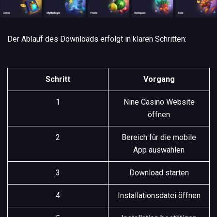
Der Ablauf des Downloads erfolgt in klaren Schritten:
Schritt
Vorgang
1
Nine Casino Website
öffnen
2
Bereich für die mobile
App auswählen
3
Download starten
4
Installationsdatei öffnen