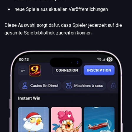
neue Spiele aus aktuellen Veröffentlichungen
Diese Auswahl sorgt dafür, dass Spieler jederzeit auf die
gesamte Spielbibliothek zugreifen können.