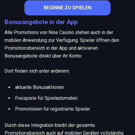
BEGINNE ZU SPIELEN
Bonusangebote in der App
Alle Promotions von Nine Casino stehen auch in der
mobilen Anwendung zur Verfügung. Spieler öffnen den
Promotionsbereich in der App und aktivieren
Bonusangebote direkt über ihr Konto.
Dort finden sich unter anderem:
aktuelle Bonusaktionen
Freispiele für Spielautomaten
Promotionen für registrierte Spieler
Durch diese Integration bleibt der gesamte
Promotionsbereich auch auf mobilen Geräten vollständig