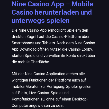
Nine Casino App – Mobile
Casino herunterladen und
unterwegs spielen
Die Nine Casino App ermöglicht Spielern den
direkten Zugriff auf die Casino-Plattform über
Smartphones und Tablets. Nach dem Nine Casino
App Download öffnen Nutzer die Casino-Lobby,
starten Spiele und verwalten ihr Konto direkt über
die mobile Oberfläche.
Mit der Nine Casino Application stehen alle
wichtigen Funktionen der Plattform auch auf
mobilen Geräten zur Verfügung. Spieler greifen
auf Slots, Live-Casino-Spiele und
Kontofunktionen zu, ohne auf einen Desktop-
Computer angewiesen zu sein.