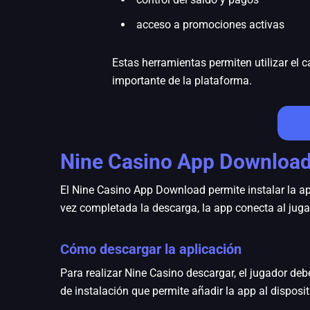
acceso a promociones activas
Estas herramientas permiten utilizar el 
importante de la plataforma.
Nine Casino App Downloa
El Nine Casino App Download permite instalar la apl
vez completada la descarga, la app conecta al jugad
Cómo descargar la aplicación
Para realizar Nine Casino descargar, el jugador deb
de instalación que permite añadir la app al disposit