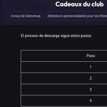
El proceso de descarga sigue estos pasos:
Paso
1
2
3
4