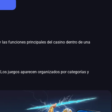
 las funciones principales del casino dentro de una
 Los juegos aparecen organizados por categorías y