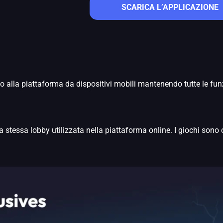
SCARICA L’APPLICAZIONE
 alla piattaforma da dispositivi mobili mantenendo tutte le funzio
la stessa lobby utilizzata nella piattaforma online. I giochi sono