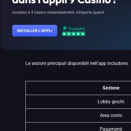
Le sezioni principali disponibili nell’app includono:
Sezione
Lobby giochi
Area conto
Pagamenti