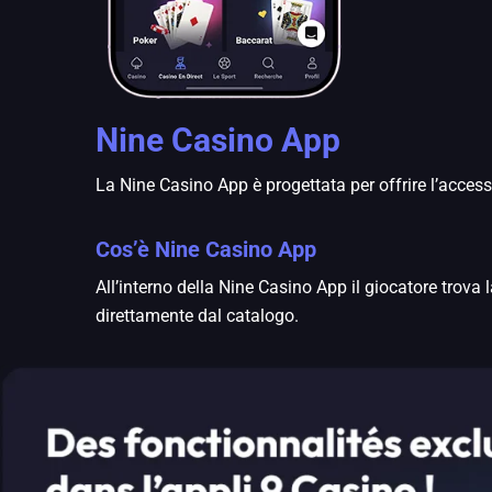
Nine Casino App
La Nine Casino App è progettata per offrire l’accesso
Cos’è Nine Casino App
All’interno della Nine Casino App il giocatore trova 
direttamente dal catalogo.