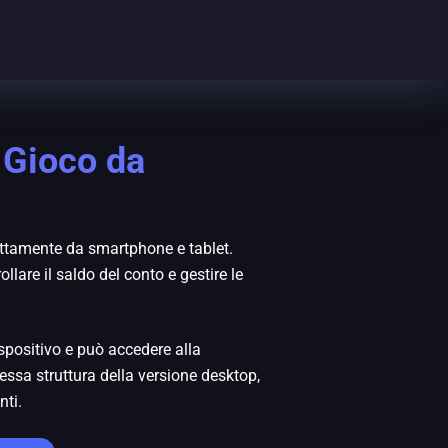
 Gioco da
ettamente da smartphone e tablet.
llare il saldo del conto e gestire le
spositivo e può accedere alla
essa struttura della versione desktop,
nti.