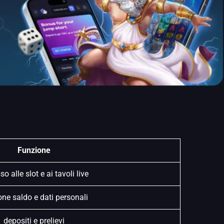
Funzione
o alle slot e ai tavoli live
one saldo e dati personali
depositi e prelievi