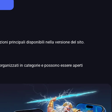
ni principali disponibili nella versione del sito.
 organizzati in categorie e possono essere aperti