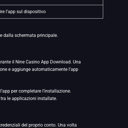
ire l’app sul dispositivo
e dalla schermata principale.
o durante il Nine Casino App Download. Una
azione e aggiunge automaticamente l’app
’app per completare l’installazione.
ra le applicazioni installate.
credenziali del proprio conto. Una volta