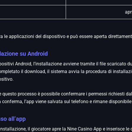
apr
 le applicazioni del dispositivo e può essere aperta direttament
llazione su Android
positivi Android, l’installazione avviene tramite il file scaricat
ompletato il download, il sistema avvia la procedura di install
ositivo.
 questo processo è possibile confermare i permessi richiesti dall
 conferma, l’app viene salvata sul telefono e rimane disponibile t
so all’app
installazione, il giocatore apre la Nine Casino App e inserisce le 