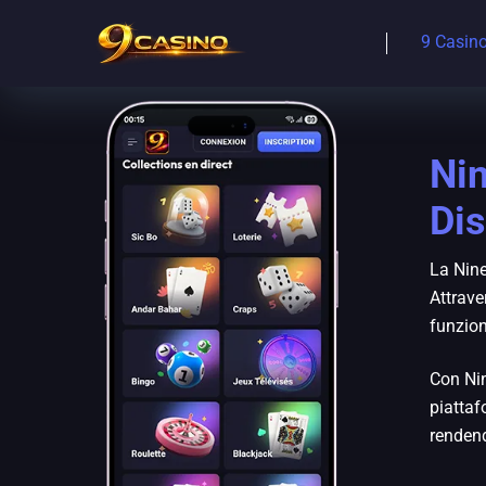
9 Casin
Ni
Dis
La Nine
Attrave
funzion
Con Nin
piattaf
rendend