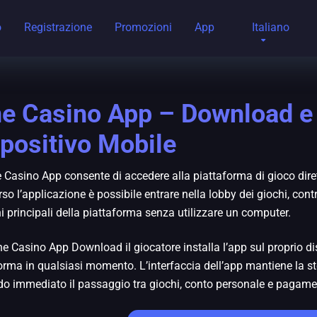
o
Registrazione
Promozioni
App
Italiano
ne Casino App – Download e
positivo Mobile
 Casino App consente di accedere alla piattaforma di gioco dir
rso l’applicazione è possibile entrare nella lobby dei giochi, contro
i principali della piattaforma senza utilizzare un computer.
e Casino App Download il giocatore installa l’app sul proprio di
orma in qualsiasi momento. L’interfaccia dell’app mantiene la st
o immediato il passaggio tra giochi, conto personale e pagame