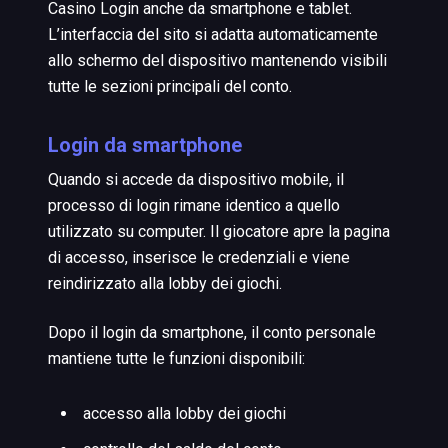
Casino Login anche da smartphone e tablet.
L’interfaccia del sito si adatta automaticamente
allo schermo del dispositivo mantenendo visibili
tutte le sezioni principali del conto.
Login da smartphone
Quando si accede da dispositivo mobile, il
processo di login rimane identico a quello
utilizzato su computer. Il giocatore apre la pagina
di accesso, inserisce le credenziali e viene
reindirizzato alla lobby dei giochi.
Dopo il login da smartphone, il conto personale
mantiene tutte le funzioni disponibili:
accesso alla lobby dei giochi