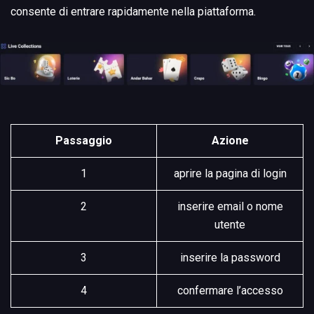
consente di entrare rapidamente nella piattaforma.
Passaggio
Azione
1
aprire la pagina di login
2
inserire email o nome
utente
3
inserire la password
4
confermare l’accesso