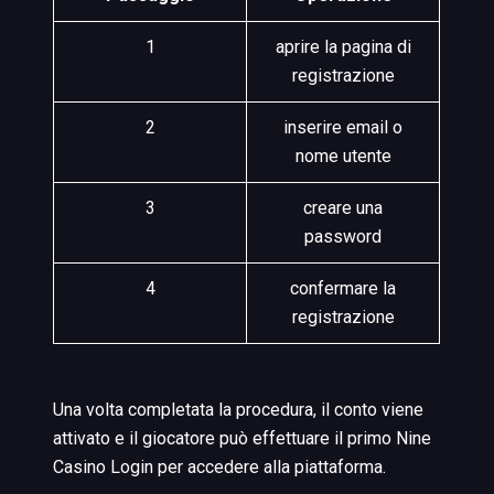
1
aprire la pagina di
registrazione
2
inserire email o
nome utente
3
creare una
password
4
confermare la
registrazione
Una volta completata la procedura, il conto viene
attivato e il giocatore può effettuare il primo Nine
Casino Login per accedere alla piattaforma.