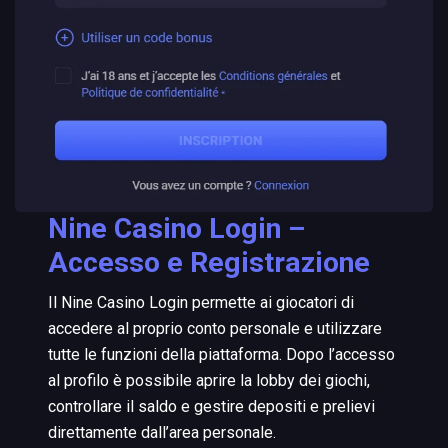
Nine Casino Login –
Accesso e Registrazione
Il Nine Casino Login permette ai giocatori di
accedere al proprio conto personale e utilizzare
tutte le funzioni della piattaforma. Dopo l’accesso
al profilo è possibile aprire la lobby dei giochi,
controllare il saldo e gestire depositi e prelievi
direttamente dall’area personale.